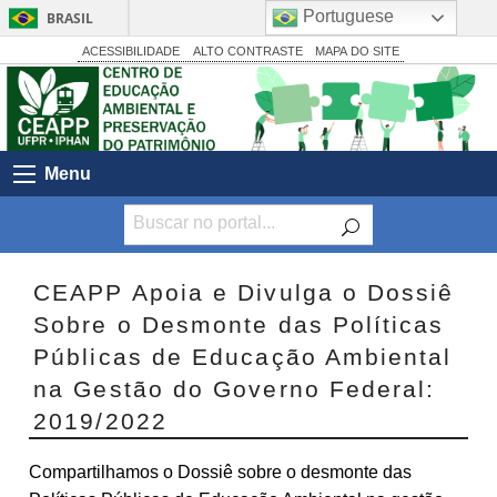
Portuguese
BRASIL
Simplifique!
ACESSIBILIDADE
ALTO CONTRASTE
MAPA DO SITE
Comunica BR
Participe
Acesso à informação
Menu
Legislação
Canais
CEAPP Apoia e Divulga o Dossiê
Sobre o Desmonte das Políticas
Públicas de Educação Ambiental
na Gestão do Governo Federal:
2019/2022
Compartilhamos o Dossiê sobre o desmonte das