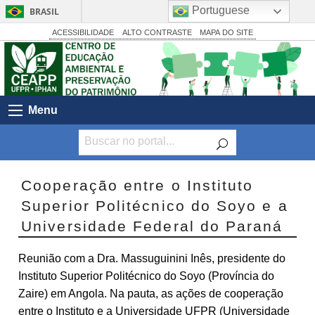
Portuguese
BRASIL
Simplifique!
ACESSIBILIDADE
ALTO CONTRASTE
MAPA DO SITE
Comunica BR
Participe
Acesso à informação
Menu
Legislação
Canais
Cooperação entre o Instituto
Superior Politécnico do Soyo e a
Universidade Federal do Paraná
Reunião com a Dra. Massuguinini Inês, presidente do
Instituto Superior Politécnico do Soyo (Província do
Zaire) em Angola. Na pauta, as ações de cooperação
entre o Instituto e a Universidade UFPR (Universidade