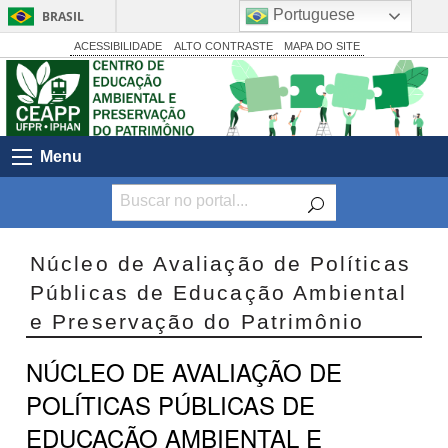
Portuguese
BRASIL
Simplifique!
ACESSIBILIDADE
ALTO CONTRASTE
MAPA DO SITE
Comunica BR
Participe
Acesso à informação
Menu
Legislação
Canais
Núcleo de Avaliação de Políticas
Públicas de Educação Ambiental
e Preservação do Patrimônio
NÚCLEO DE AVALIAÇÃO DE
POLÍTICAS PÚBLICAS DE
EDUCAÇÃO AMBIENTAL E