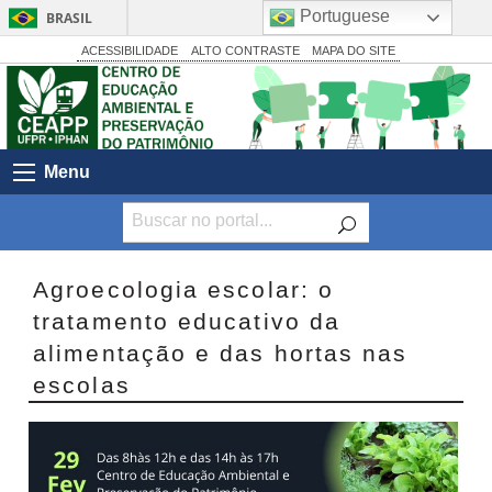
Portuguese
BRASIL
Simplifique!
ACESSIBILIDADE
ALTO CONTRASTE
MAPA DO SITE
Comunica BR
Participe
Acesso à informação
Menu
Legislação
Canais
Agroecologia escolar: o
tratamento educativo da
alimentação e das hortas nas
escolas