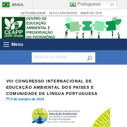
Portuguese
BRASIL
Simplifique!
ACESSIBILIDADE
ALTO CONTRASTE
MAPA DO SITE
Comunica BR
Participe
Acesso à informação
Menu
Legislação
Canais
VIII CONGRESSO INTERNACIONAL DE
EDUCAÇÃO AMBIENTAL DOS PAÍSES E
COMUNIDADE DE LÍNGUA PORTUGUESA
4 de outubro de 2024