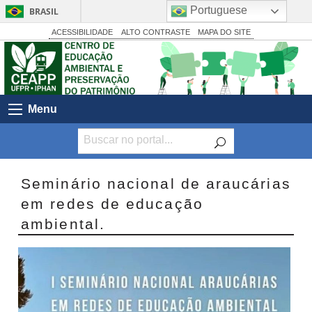
Portuguese
BRASIL
Simplifique!
ACESSIBILIDADE
ALTO CONTRASTE
MAPA DO SITE
Comunica BR
Participe
Acesso à informação
Menu
Legislação
Canais
Seminário nacional de araucárias
em redes de educação
ambiental.