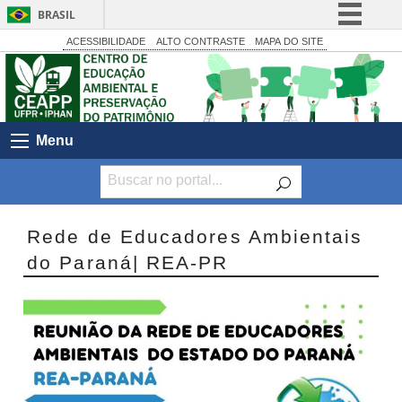
BRASIL
Simplifique!
ACESSIBILIDADE
ALTO CONTRASTE
MAPA DO SITE
Comunica BR
Participe
Acesso à informação
Menu
Legislação
Canais
Rede de Educadores Ambientais
do Paraná| REA-PR