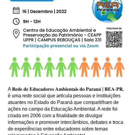
A 𝐑𝐞𝐝𝐞 𝐝𝐞 𝐄𝐝𝐮𝐜𝐚𝐝𝐨𝐫𝐞𝐬 𝐀𝐦𝐛𝐢𝐞𝐧𝐭𝐚𝐢𝐬 𝐝𝐨 𝐏𝐚𝐫𝐚𝐧𝐚́ | 𝐑𝐄𝐀-𝐏𝐑,
é uma rede social que articula pessoas e instituições
atuantes no Estado do Paraná que compartilham de
ações no campo da Educação Ambiental. A rede foi
criada em 2006 com a finalidade de divulgar
informações e promover intercâmbios, debates e troca
de experiências entre educadores sobre temas