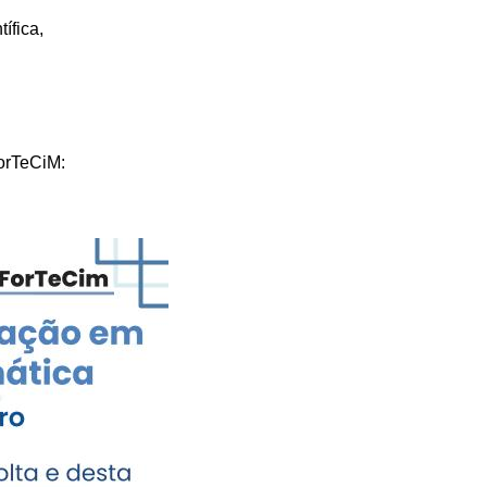
ífica,
orTeCiM: