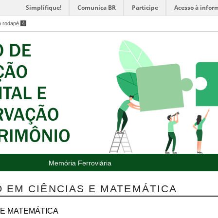
Simplifique!
Comunica BR
Participe
Acesso à infor
o rodapé
4
Memória Ferroviária
 EM CIÊNCIAS E MATEMÁTICA
 E MATEMÁTICA