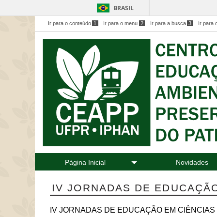
BRASIL
Ir para o conteúdo
1
Ir para o menu
2
Ir para a busca
3
Ir para 
Página Inicial
Novidades
IV JORNADAS DE EDUCAÇÃO
IV JORNADAS DE EDUCAÇÃO EM CIÊNCIAS