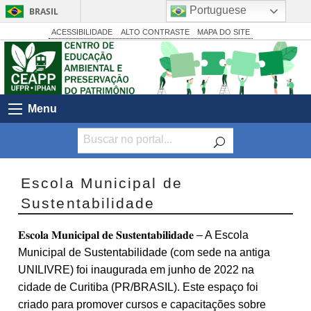
Portuguese
BRASIL
Simplifique!
ACESSIBILIDADE
ALTO CONTRASTE
MAPA DO SITE
Comunica BR
Participe
Acesso à informação
Menu
Legislação
Canais
Escola Municipal de
Sustentabilidade
𝐄𝐬𝐜𝐨𝐥𝐚 𝐌𝐮𝐧𝐢𝐜𝐢𝐩𝐚𝐥 𝐝𝐞 𝐒𝐮𝐬𝐭𝐞𝐧𝐭𝐚𝐛𝐢𝐥𝐢𝐝𝐚𝐝𝐞 – A Escola
Municipal de Sustentabilidade (com sede na antiga
UNILIVRE) foi inaugurada em junho de 2022 na
cidade de Curitiba (PR/BRASIL). Este espaço foi
criado para promover cursos e capacitações sobre